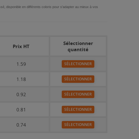
ssé, disponible en différents coloris pour s'adapter au mieux à vos
Sélectionner
Prix HT
quantité
1.59
SÉLECTIONNER
1.18
SÉLECTIONNER
0.92
SÉLECTIONNER
0.81
SÉLECTIONNER
0.74
SÉLECTIONNER