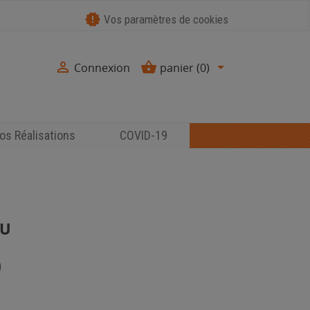
new_releases
Vos paramètres de cookies



Connexion
panier
(0)
os Réalisations
COVID-19
EU
)