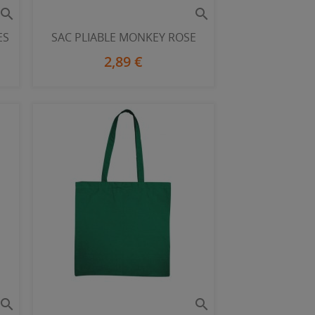


ES
SAC PLIABLE MONKEY ROSE
2,89 €

