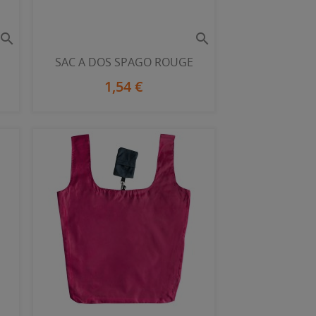


l
SAC A DOS SPAGO ROUGE
1,54 €