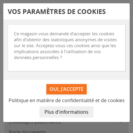
Nous contacter
new_releases
VOS PARAMÈTRES DE COOKIES
Ce magasin vous demande d'accepter les cookies
afin d'obtenir des statistiques anonymes de visites
sur le site. Acceptez-vous ces cookies ainsi que les
implications associées à l'utilisation de vos
données personnelles ?




Politique en matière de confidentialité et de cookies
(0)
Connexion
Objets de communication
Emballages publicitaires

Porte documents